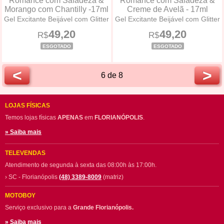
Romance com Safadeza &
Romance com Safadeza &
Morango com Chantilly -17ml
Creme de Avelã - 17ml
Gel Excitante Beijável com Glitter
Gel Excitante Beijável com Glitter
49,20
49,20
R$
R$
ESGOTADO
ESGOTADO
<
>
6 de 8
LOJAS FÍSICAS
Temos lojas físicas
APENAS
em
FLORIANÓPOLIS
.
» Saiba mais
TELEVENDAS
Atendimento de segunda à sexta das 08:00h às 17:00h.
› SC - Florianópolis
(48) 3389-8009
(matriz)
MOTOBOY
Serviço exclusivo para a
Grande Florianópolis.
» Saiba mais