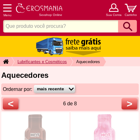
Sexshop Online
Sua Conta
Carrinho
Menu
Lubrificantes e Cosméticos
Aquecedores
Aquecedores
Ordernar por:
<
>
6 de 8