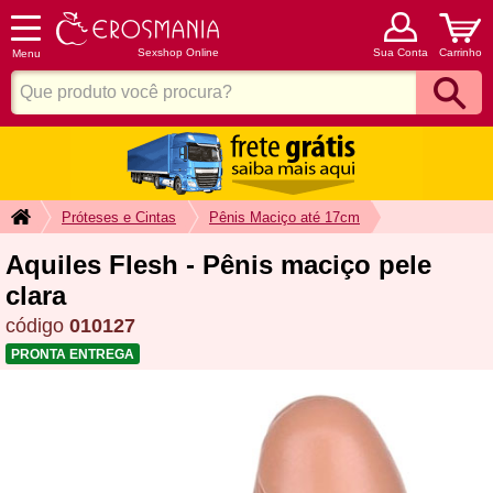
Sexshop Online
Sua Conta
Carrinho
Menu
Próteses e Cintas
Pênis Maciço até 17cm
Aquiles Flesh - Pênis maciço pele
clara
código
010127
PRONTA ENTREGA