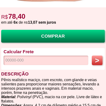
78,40
R$
em até
6x
de
13,07 sem juros
R$
COMPRAR
Calcular Frete
>
DESCRIÇÃO
Pênis realístico maciço, com escroto, com glande e veias
salientes para proporcionar maiores sensações, levando a
intensos prazeres anais e vaginais. Em material macio,
porém, firme na penetração.
Material
:
Polivinyl
(PVC), macio na cor pele. Livre de látex e
ftalatos.
Dimensões
: Aprox. 4,2 cm de diâmetro médio e 15,5 cm de