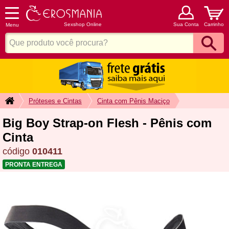
Sexshop Online
Sua Conta
Carrinho
Menu
Próteses e Cintas
Cinta com Pênis Maciço
Big Boy Strap-on Flesh - Pênis com
Cinta
código
010411
PRONTA ENTREGA