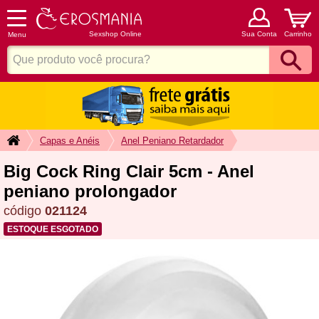
Sexshop Online
Sua Conta
Carrinho
Menu
Capas e Anéis
Anel Peniano Retardador
Big Cock Ring Clair 5cm - Anel
peniano prolongador
código
021124
ESTOQUE ESGOTADO