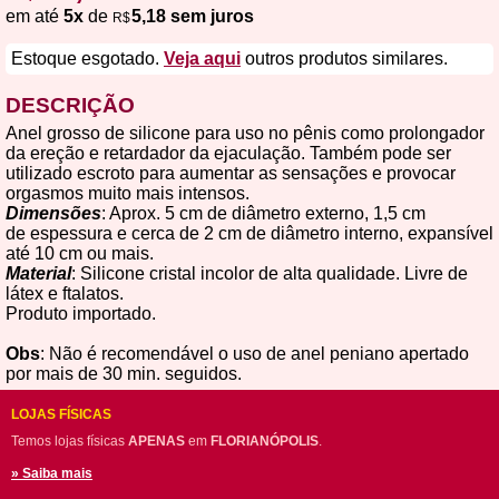
em até
5x
de
5,18 sem juros
R$
Estoque esgotado.
Veja aqui
outros produtos similares.
DESCRIÇÃO
Anel grosso de silicone para uso no pênis como prolongador
da ereção e retardador da ejaculação. Também pode ser
utilizado escroto para aumentar as sensações e provocar
orgasmos muito mais intensos.
Dimensões
: Aprox. 5 cm de diâmetro externo, 1,5 cm
de espessura e cerca de 2 cm de diâmetro interno, expansível
até 10 cm ou mais.
Material
: Silicone cristal incolor de alta qualidade. Livre de
látex e ftalatos.
Produto importado.
Obs
: Não é recomendável o uso de anel peniano apertado
por mais de 30 min. seguidos.
LOJAS FÍSICAS
Temos lojas físicas
APENAS
em
FLORIANÓPOLIS
.
» Saiba mais