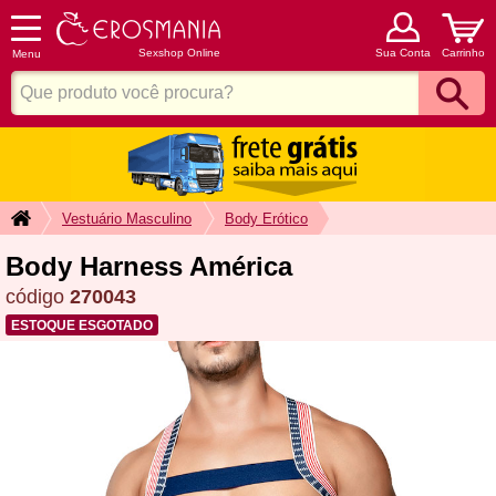
Sexshop Online
Sua Conta
Carrinho
Menu
Vestuário Masculino
Body Erótico
Body Harness América
código
270043
ESTOQUE ESGOTADO