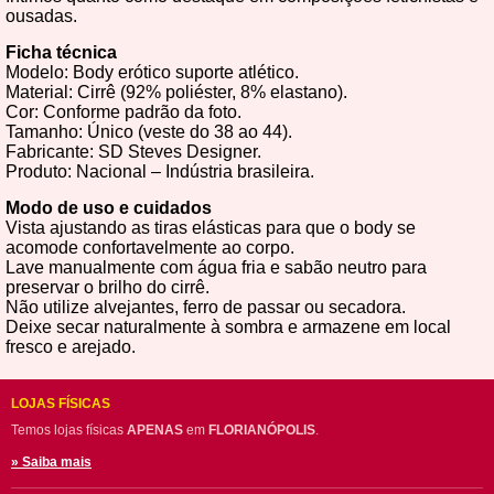
ousadas.
Ficha técnica
Modelo: Body erótico suporte atlético.
Material: Cirrê (92% poliéster, 8% elastano).
Cor: Conforme padrão da foto.
Tamanho: Único (veste do 38 ao 44).
Fabricante: SD Steves Designer.
Produto: Nacional – Indústria brasileira.
Modo de uso e cuidados
Vista ajustando as tiras elásticas para que o body se
acomode confortavelmente ao corpo.
Lave manualmente com água fria e sabão neutro para
preservar o brilho do cirrê.
Não utilize alvejantes, ferro de passar ou secadora.
Deixe secar naturalmente à sombra e armazene em local
fresco e arejado.
LOJAS FÍSICAS
Temos lojas físicas
APENAS
em
FLORIANÓPOLIS
.
» Saiba mais