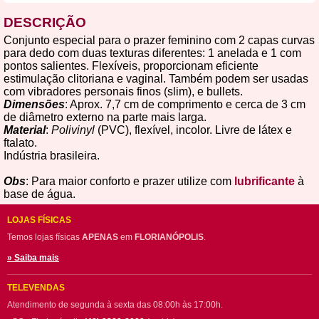
DESCRIÇÃO
Conjunto especial para o prazer feminino com 2 capas curvas
para dedo com duas texturas diferentes: 1 anelada e 1 com
pontos salientes. Flexíveis, proporcionam eficiente
estimulação clitoriana e vaginal. Também podem ser usadas
com vibradores personais finos (slim), e bullets.
Dimensões
: Aprox. 7,7 cm de comprimento e cerca de 3 cm
de diâmetro externo na parte mais larga.
Material
:
Polivinyl
(PVC), flexível, incolor. Livre de látex e
ftalato.
Indústria brasileira.
Obs
: Para maior conforto e prazer utilize com
lubrificante
à
base de água.
LOJAS FÍSICAS
Temos lojas físicas
APENAS
em
FLORIANÓPOLIS
.
» Saiba mais
TELEVENDAS
Atendimento de segunda à sexta das 08:00h às 17:00h.