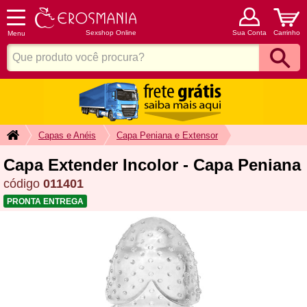
Sexshop Online
Sua Conta
Carrinho
Menu
Capas e Anéis
Capa Peniana e Extensor
Capa Extender Incolor - Capa Peniana
código
011401
PRONTA ENTREGA