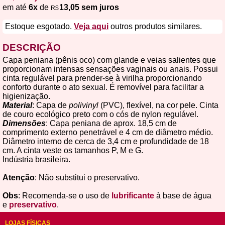
em até
6x
de
13,05 sem juros
R$
Estoque esgotado.
Veja aqui
outros produtos similares.
DESCRIÇÃO
Capa peniana (pênis oco) com glande e veias salientes que
proporcionam intensas sensações vaginais ou anais. Possui
cinta regulável para prender-se à virilha proporcionando
conforto durante o ato sexual. É removível para facilitar a
higienização.
Material
: Capa de
polivinyl
(PVC), flexível, na cor pele. Cinta
de couro ecológico preto com o cós de nylon regulável.
Dimensões
: Capa peniana de aprox. 18,5 cm de
comprimento externo penetrável e 4 cm de diâmetro médio.
Diâmetro interno de cerca de 3,4 cm e profundidade de 18
cm. A cinta veste os tamanhos P, M e G.
Indústria brasileira.
Atenção
: Não substitui o preservativo.
Obs
: Recomenda-se o uso de
lubrificante
à base de água
e
preservativo
.
LOJAS FÍSICAS