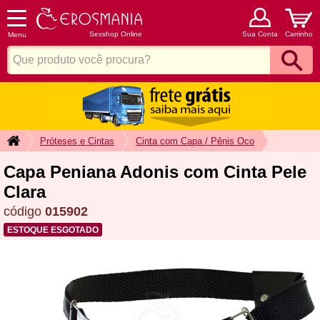
Sexshop Online
Sua Conta
Carrinho
Menu
Próteses e Cintas
Cinta com Capa / Pênis Oco
Capa Peniana Adonis com Cinta Pele
Clara
código
015902
ESTOQUE ESGOTADO