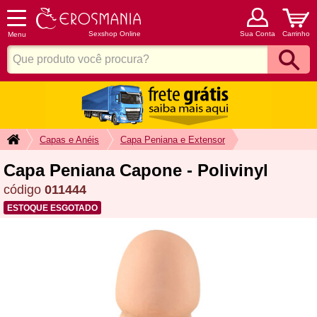
Sexshop Online
Sua Conta
Carrinho
Menu
Capas e Anéis
Capa Peniana e Extensor
Capa Peniana Capone - Polivinyl
código
011444
ESTOQUE ESGOTADO