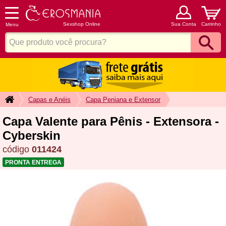
Sexshop Online
Sua Conta
Carrinho
Menu
Capas e Anéis
Capa Peniana e Extensor
Capa Valente para Pênis - Extensora -
Cyberskin
código
011424
PRONTA ENTREGA