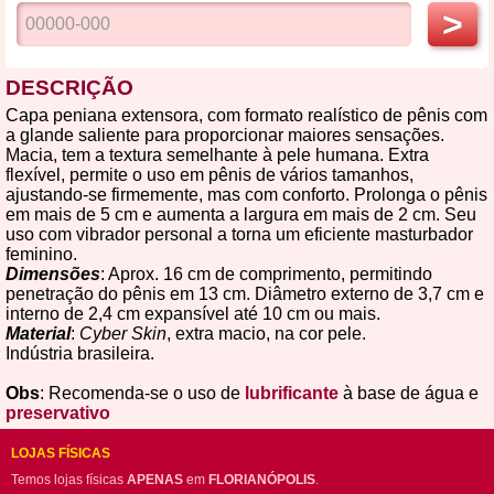
>
DESCRIÇÃO
Capa peniana extensora, com formato realístico de pênis com
a glande saliente para proporcionar maiores sensações.
Macia, tem a textura semelhante à pele humana. Extra
flexível, permite o uso em pênis de vários tamanhos,
ajustando-se firmemente, mas com conforto. Prolonga o pênis
em mais de 5 cm e aumenta a largura em mais de 2 cm. Seu
uso com vibrador personal a torna um eficiente masturbador
feminino.
Dimensões
: Aprox. 16 cm de comprimento, permitindo
penetração do pênis em 13 cm. Diâmetro externo de 3,7 cm e
interno de 2,4 cm expansível até 10 cm ou mais.
Material
:
Cyber Skin
, extra macio, na cor pele.
Indústria brasileira.
Obs
: Recomenda-se o uso de
lubrificante
à base de água e
preservativo
LOJAS FÍSICAS
Temos lojas físicas
APENAS
em
FLORIANÓPOLIS
.