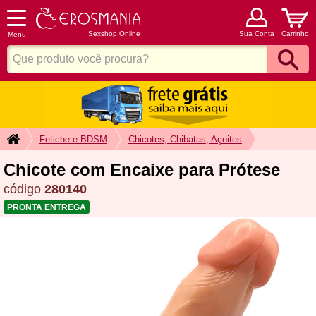
Sexshop Online
Sua Conta
Carrinho
Menu
Fetiche e BDSM
Chicotes, Chibatas, Açoites
Chicote com Encaixe para Prótese
código
280140
PRONTA ENTREGA