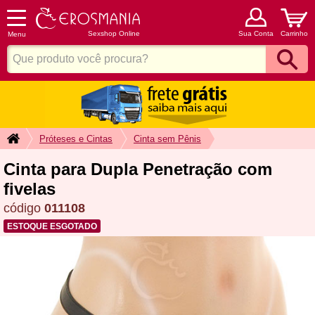
Sexshop Online
Sua Conta
Carrinho
Menu
Próteses e Cintas
Cinta
sem
Pênis
Cinta para Dupla Penetração com
fivelas
código
011108
ESTOQUE ESGOTADO