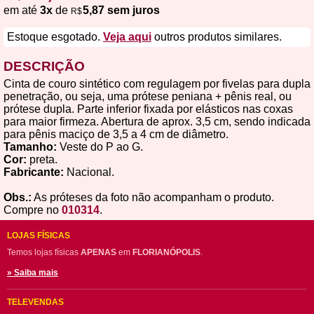
em até
3x
de
5,87 sem juros
R$
Estoque esgotado.
Veja aqui
outros produtos similares.
DESCRIÇÃO
Cinta de couro sintético com regulagem por fivelas para dupla
penetração, ou seja, uma prótese peniana + pênis real, ou
prótese dupla. Parte inferior fixada por elásticos nas coxas
para maior firmeza. Abertura de aprox. 3,5 cm, sendo indicada
para pênis maciço de 3,5 a 4 cm de diâmetro.
Tamanho:
Veste do P ao G.
Cor:
preta.
Fabricante:
Nacional.
Obs.:
As próteses da foto não acompanham o produto.
Compre no
010314
.
LOJAS FÍSICAS
Temos lojas físicas
APENAS
em
FLORIANÓPOLIS
.
» Saiba mais
TELEVENDAS