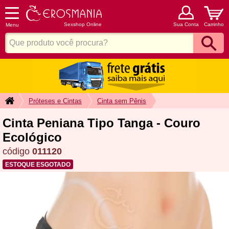
Sexshop Online
Sua Conta
Carrinho
Menu
Próteses e Cintas
Cinta
sem
Pênis
Cinta Peniana Tipo Tanga - Couro
Ecológico
código
011120
ESTOQUE ESGOTADO