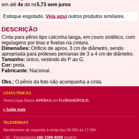
em até
4x
de
5,73 sem juros
R$
Estoque esgotado.
Veja aqui
outros produtos similares.
DESCRIÇÃO
Cinta para pênis tipo calcinha tanga, em couro sintético, com
regulagens por tiras e fivelas na cintura.
Dimensões:
Orifício de aprox. 3 cm de diâmetro, sendo
apropriada para próteses penianas de 3 a 4 cm de diâmetro.
Tamanho:
único, vestindo do P ao G.
Cor:
preta.
Fabricante:
Nacional.
Obs.:
O pênis da foto não acompanha a cinta.
LOJAS FÍSICAS
Temos lojas físicas
APENAS
em
FLORIANÓPOLIS
.
» Saiba mais
TELEVENDAS
Atendimento de segunda à sexta das 08:00h às 17:00h.
› SC - Florianópolis
(48) 3389-8009
(matriz)