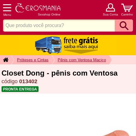
Sexshop Online
Sua Conta
Carrinho
Menu
Próteses e Cintas
Pênis com Ventosa Maciço
Closet Dong - pênis com Ventosa
código
013402
PRONTA ENTREGA