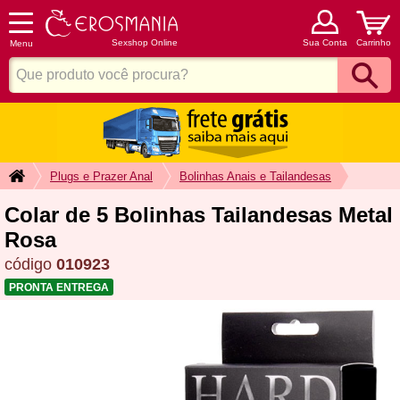
Sexshop Online
Sua Conta
Carrinho
Menu
Plugs e Prazer Anal
Bolinhas Anais e Tailandesas
Colar de 5 Bolinhas Tailandesas Metal
Rosa
código
010923
PRONTA ENTREGA