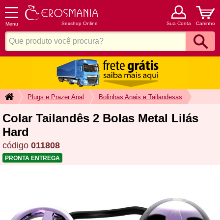
Sexshop Online
Sua Conta
Carrinho
Menu
Plugs e Prazer Anal
Bolinhas Anais e Tailandesas
Colar Tailandês 2 Bolas Metal Lilás
Hard
código
011808
PRONTA ENTREGA