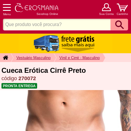
Sexshop Online
Sua Conta
Carrinho
Menu
Vestuário Masculino
Vinil e Cirré - Masculino
Cueca Erótica Cirrê Preto
código
270072
PRONTA ENTREGA