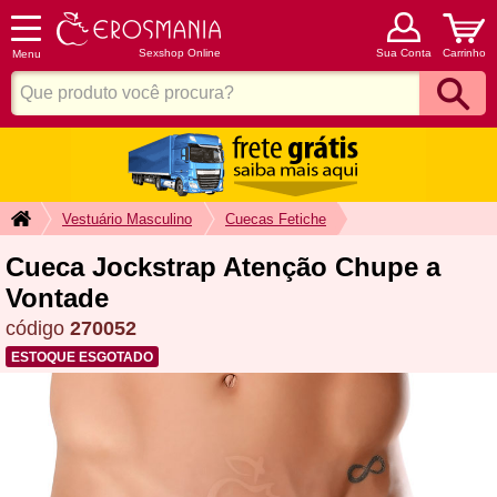
Sexshop Online
Sua Conta
Carrinho
Menu
Vestuário Masculino
Cuecas Fetiche
Cueca Jockstrap Atenção Chupe a
Vontade
código
270052
ESTOQUE ESGOTADO