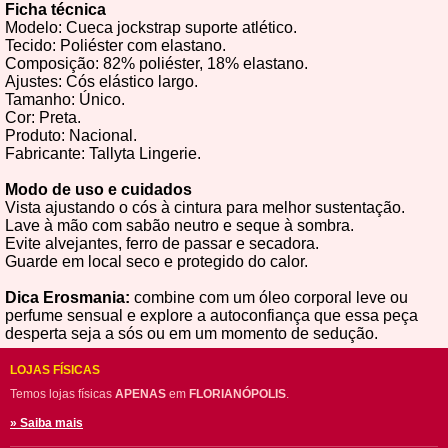
Ficha técnica
Modelo: Cueca jockstrap suporte atlético.
Tecido: Poliéster com elastano.
Composição: 82% poliéster, 18% elastano.
Ajustes: Cós elástico largo.
Tamanho: Único.
Cor: Preta.
Produto: Nacional.
Fabricante: Tallyta Lingerie.
Modo de uso e cuidados
Vista ajustando o cós à cintura para melhor sustentação.
Lave à mão com sabão neutro e seque à sombra.
Evite alvejantes, ferro de passar e secadora.
Guarde em local seco e protegido do calor.
Dica Erosmania:
combine com um óleo corporal leve ou
perfume sensual e explore a autoconfiança que essa peça
desperta seja a sós ou em um momento de sedução.
LOJAS FÍSICAS
Temos lojas físicas
APENAS
em
FLORIANÓPOLIS
.
» Saiba mais