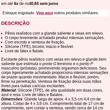
em até
6x
de
40,65 sem juros
R$
Estoque esgotado.
Veja aqui
outros produtos similares.
DESCRIÇÃO
Pênis realístico com a glande saliente e veias em relevo.
O corpo levemente achatado produz intensas sensações.
Com escroto e ventosa de fixação.
Silicone (TPE), bicolor, macio e flexível.
Livre de látex e ftalato.
Excitante pênis realístico com veias em relevo e glande bem
saliente que estimula o
ponto G
feminino e o
ponto P
masculino (próstata), promovendo orgasmos deliciosos. Seu
corpo ligeiramente achatado proporciona intensas sensações
de prazer quando movimentado. Macio e flexível, porém,
firme na penetração. Ventosa de fixação deixa suas mãos
livres para outras carícias excitantes.
Material
: Silicone (TPE), de alta qualidade em duas cores,
azul e rosa. Livre de látex e ftalatos.
Dimensões
: Glande larga de aprox. 4 x 3,5 cm 4,4 cm de
altura. Corpo de 4 x 3,6 cm. Comprimento total de 17 cm de
comprimento, sem contar a ventosa, sendo cerca de 14 cm