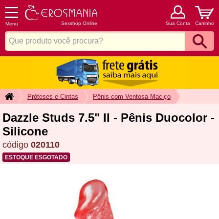
Sexshop Online
Sua Conta
Carrinho
Menu
Próteses e Cintas
Pênis com Ventosa Maciço
Dazzle Studs 7.5" II - Pênis Duocolor -
Silicone
código
020110
ESTOQUE ESGOTADO