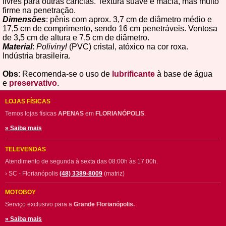
livres para outras carícias. Textura suave e macia, mas muito
firme na penetração.
Dimensões
: pênis com aprox. 3,7 cm de diâmetro médio e
17,5 cm de comprimento, sendo 16 cm penetráveis. Ventosa
de 3,5 cm de altura e 7,5 cm de diâmetro.
Material
:
Polivinyl
(PVC) cristal, atóxico na cor roxa.
Indústria brasileira.
Obs
: Recomenda-se o uso de
lubrificante
à base de água
e
preservativo
.
LOJAS FÍSICAS
Temos lojas físicas
APENAS
em
FLORIANÓPOLIS
.
» Saiba mais
TELEVENDAS
Atendimento de segunda à sexta das 08:00h às 17:00h.
› SC - Florianópolis
(48) 3389-8009
(matriz)
MOTOBOY
Serviço exclusivo para a
Grande Florianópolis.
» Saiba mais