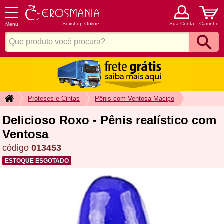
Sexshop Online
Sua Conta
Carrinho
Menu
Próteses e Cintas
Pênis com Ventosa Maciço
Delicioso Roxo - Pênis realístico com
Ventosa
código
013453
ESTOQUE ESGOTADO