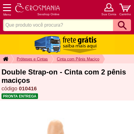
Sexshop Online
Sua Conta
Carrinho
Menu
Próteses e Cintas
Cinta com Pênis Maciço
Double Strap-on - Cinta com 2 pênis
maciços
código
010416
PRONTA ENTREGA