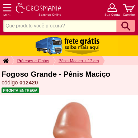
Sexshop Online
Sua Conta
Carrinho
Menu
Próteses e Cintas
Pênis Maciço + 17 cm
Fogoso Grande - Pênis Maciço
código
012420
PRONTA ENTREGA