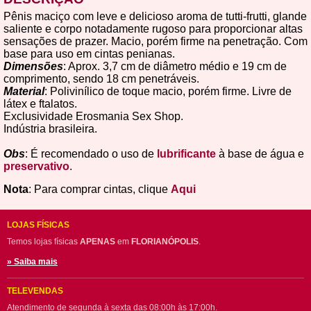
Pênis maciço com leve e delicioso aroma de tutti-frutti, glande
saliente e corpo notadamente rugoso para proporcionar altas
sensações de prazer. Macio, porém firme na penetração. Com
base para uso em cintas penianas.
Dimensões
: Aprox. 3,7 cm de diâmetro médio e 19 cm de
comprimento, sendo 18 cm penetráveis.
Material
: Polivinílico de toque macio, porém firme. Livre de
látex e ftalatos.
Exclusividade Erosmania Sex Shop.
Indústria brasileira.
Obs
: É recomendado o uso de
lubrificante
à base de água e
preservativo
.
Nota
: Para comprar cintas, clique
Aqui
LOJAS FÍSICAS
Temos lojas físicas
APENAS
em
FLORIANÓPOLIS
.
» Saiba mais
TELEVENDAS
Atendimento de segunda à sexta das 08:00h às 17:00h.