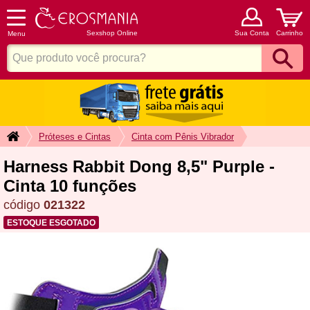
Sexshop Online
Sua Conta
Carrinho
Menu
Próteses e Cintas
Cinta com Pênis Vibrador
Harness Rabbit Dong 8,5" Purple -
Cinta 10 funções
código
021322
ESTOQUE ESGOTADO