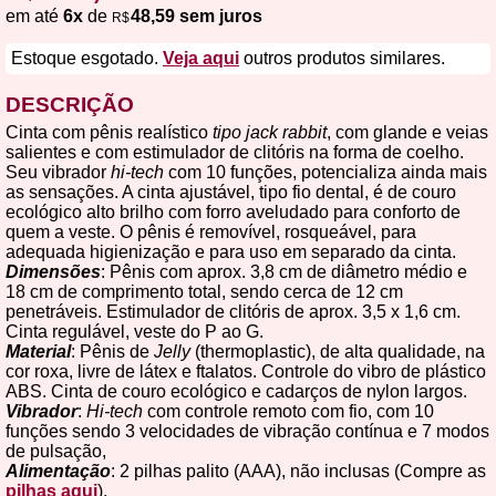
em até
6x
de
48,59 sem juros
R$
Estoque esgotado.
Veja aqui
outros produtos similares.
DESCRIÇÃO
Cinta com pênis realístico
tipo jack rabbit
, com glande e veias
salientes e com estimulador de clitóris na forma de coelho.
Seu vibrador
hi-tech
com 10 funções, potencializa ainda mais
as sensações. A cinta ajustável, tipo fio dental, é de couro
ecológico alto brilho com forro aveludado para conforto de
quem a veste. O pênis é removível, rosqueável, para
adequada higienização e para uso em separado da cinta.
Dimensões
: Pênis com aprox. 3,8 cm de diâmetro médio e
18 cm de comprimento total, sendo cerca de 12 cm
penetráveis. Estimulador de clitóris de aprox. 3,5 x 1,6 cm.
Cinta regulável, veste do P ao G.
Material
: Pênis de
Jelly
(thermoplastic), de alta qualidade, na
cor roxa, livre de látex e ftalatos. Controle do vibro de plástico
ABS. Cinta de couro ecológico e cadarços de nylon largos.
Vibrador
:
Hi-tech
com controle remoto com fio, com 10
funções sendo 3 velocidades de vibração contínua e 7 modos
de pulsação,
Alimentação
: 2 pilhas palito (AAA), não inclusas (Compre as
pilhas aqui
).