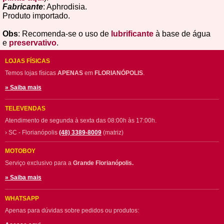
Fabricante
: Aphrodisia.
Produto importado.
Obs
: Recomenda-se o uso de
lubrificante
à base de água
e
preservativo
.
LOJAS FÍSICAS
Temos lojas físicas
APENAS
em
FLORIANÓPOLIS
.
» Saiba mais
TELEVENDAS
Atendimento de segunda à sexta das 08:00h às 17:00h.
› SC - Florianópolis
(48) 3389-8009
(matriz)
MOTOBOY
Serviço exclusivo para a
Grande Florianópolis.
» Saiba mais
WHATSAPP
Apenas para dúvidas sobre pedidos ou produtos: