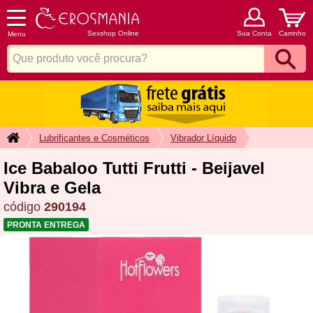
Sexshop Online
Sua Conta
Carrinho
Menu
Lubrificantes e Cosméticos
Vibrador Líquido
Ice Babaloo Tutti Frutti - Beijavel
Vibra e Gela
código
290194
PRONTA ENTREGA