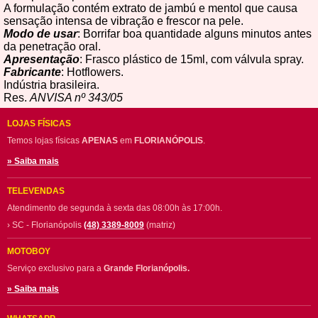
A formulação contém extrato de jambú e mentol que causa
sensação intensa de vibração e frescor na pele.
Modo de usar
: Borrifar boa quantidade alguns minutos antes
da penetração oral.
Apresentação
: Frasco plástico de 15ml, com válvula spray.
Fabricante
: Hotflowers.
Indústria brasileira.
Res.
ANVISA nº 343/05
LOJAS FÍSICAS
Temos lojas físicas
APENAS
em
FLORIANÓPOLIS
.
» Saiba mais
TELEVENDAS
Atendimento de segunda à sexta das 08:00h às 17:00h.
› SC - Florianópolis
(48) 3389-8009
(matriz)
MOTOBOY
Serviço exclusivo para a
Grande Florianópolis.
» Saiba mais