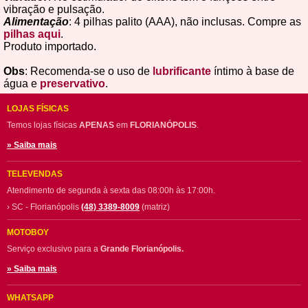
vibração e pulsação.
Alimentação
: 4 pilhas palito (AAA), não inclusas. Compre as
pilhas aqui
.
Produto importado.
Obs
: Recomenda-se o uso de
lubrificante
íntimo à base de
água e
preservativo
.
LOJAS FÍSICAS
Temos lojas físicas
APENAS
em
FLORIANÓPOLIS
.
» Saiba mais
TELEVENDAS
Atendimento de segunda à sexta das 08:00h às 17:00h.
› SC - Florianópolis
(48) 3389-8009
(matriz)
MOTOBOY
Serviço exclusivo para a
Grande Florianópolis.
» Saiba mais
WHATSAPP