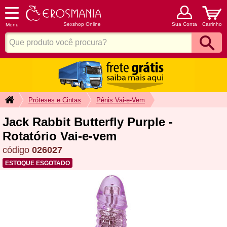
Sexshop Online
Sua Conta
Carrinho
Menu
Próteses e Cintas
Pênis Vai-e-Vem
Jack Rabbit Butterfly Purple -
Rotatório Vai-e-vem
código
026027
ESTOQUE ESGOTADO