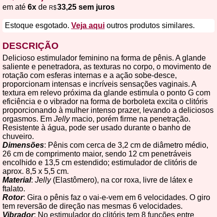
em até
6x
de
33,25 sem juros
R$
Estoque esgotado.
Veja aqui
outros produtos similares.
DESCRIÇÃO
Delicioso estimulador feminino na forma de pênis. A glande
saliente e penetradora, as texturas no corpo, o movimento de
rotação com esferas internas e a ação sobe-desce,
proporcionam intensas e incríveis sensações vaginais. A
textura em relevo próxima da glande estimula o ponto G com
eficiência e o vibrador na forma de borboleta excita o clitóris
proporcionando à mulher intenso prazer, levando a deliciosos
orgasmos. Em
Jelly
macio, porém firme na penetração.
Resistente à água, pode ser usado durante o banho de
chuveiro.
Dimensões
: Pênis com cerca de 3,2 cm de diâmetro médio,
26 cm de comprimento maior, sendo 12 cm penetráveis
encolhido e 13,5 cm estendido; estimulador de clitóris de
aprox. 8,5 x 5,5 cm.
Material
:
Jelly
(Elastômero), na cor roxa, livre de látex e
ftalato.
Rotor
: Gira o pênis faz o vai-e-vem em 6 velocidades. O giro
tem reversão de direção nas mesmas 6 velocidades.
Vibrador
: No estimulador do clitóris tem 8 funções entre