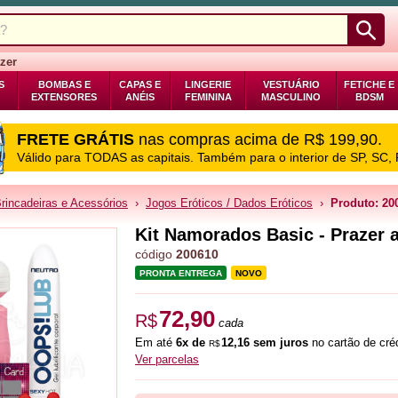
zer
S
BOMBAS E
CAPAS E
LINGERIE
VESTUÁRIO
FETICHE E
EXTENSORES
ANÉIS
FEMININA
MASCULINO
BDSM
FRETE GRÁTIS
nas compras acima de R$ 199,90.
Válido para TODAS as capitais. Também para o interior de SP, SC,
rincadeiras e Acessórios
›
Jogos Eróticos / Dados Eróticos
›
Produto: 20
Kit Namorados Basic - Prazer 
código
200610
PRONTA ENTREGA
NOVO
72,90
R$
cada
Em até
6x de
12,16 sem juros
no cartão de créd
R$
Ver parcelas