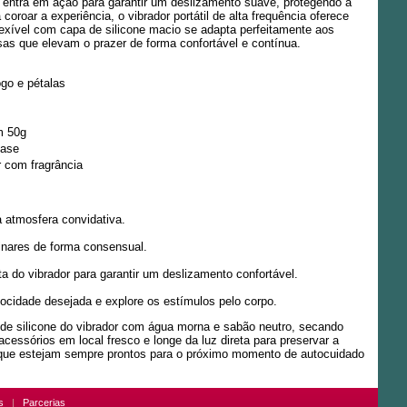
ua entra em ação para garantir um deslizamento suave, protegendo a
 coroar a experiência, o vibrador portátil de alta frequência oferece
exível com capa de silicone macio se adapta perfeitamente aos
as que elevam o prazer de forma confortável e contínua.
ogo e pétalas
m 50g
ease
r com fragrância
a atmosfera convidativa.
minares de forma consensual.
nta do vibrador para garantir um deslizamento confortável.
locidade desejada e explore os estímulos pelo corpo.
 de silicone do vibrador com água morna e sabão neutro, secando
essórios em local fresco e longe da luz direta para preservar a
do que estejam sempre prontos para o próximo momento de autocuidado
s
|
Parcerias