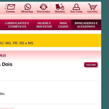
Contato
WhatsApp
Televendas
Motoboy
Sua Conta
Carrinho
LUBRIFICANTES E
HIGIENE E
PARA
BRINCADEIRAS E
COSMÉTICOS
BEM ESTAR
CASAIS
ACESSÓRIOS
 RJ, MG, PR, RS e MS.
0610
a Dois
VOLTAR
ito.