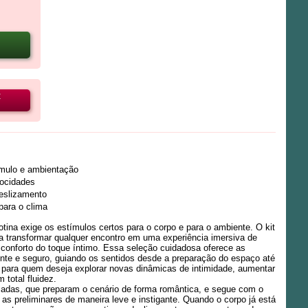
R
ímulo e ambientação
locidades
deslizamento
para o clima
tina exige os estímulos certos para o corpo e para o ambiente. O kit
a transformar qualquer encontro em uma experiência imersiva de
 conforto do toque íntimo. Essa seleção cuidadosa oferece as
ente e seguro, guiando os sentidos desde a preparação do espaço até
ta para quem deseja explorar novas dinâmicas de intimidade, aumentar
total fluidez.
madas, que preparam o cenário de forma romântica, e segue com o
as preliminares de maneira leve e instigante. Quando o corpo já está