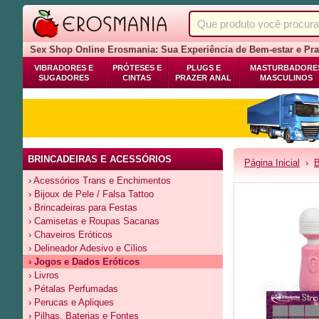
Sex Shop Online Erosmania: Sua Experiência de Bem-estar e Pra
VIBRADORES E
PRÓTESES E
PLUGS E
MASTURBADORE
SUGADORES
CINTAS
PRAZER ANAL
MASCULINOS
BRINCADEIRAS E ACESSÓRIOS
Página Inicial
›
B
› Acessórios Trans e Enchimentos
› Bijoux de Pele / Falsa Tattoo
› Brincadeiras para Festas
› Camisetas e Roupas Sacanas
› Chaveiros Eróticos
› Delineador Adesivo e Cílios
› Jogos e Dados Eróticos
› Livros
› Pétalas Perfumadas
› Perucas e Apliques
› Pilhas, Baterias e Fontes