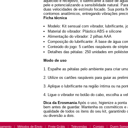
aquecido e receptivo, o lubrificante à base de ág
pele e potencializando a sensibilidade natural. Para
duas velocidades de estímulo focado. Sua ponta fl
contornos anatômicos, entregando vibrações precis
Ficha técnica
Modelo: Kit sensual com vibrador, lubrificante, j
Material do vibrador: Plástico ABS e silicone
Alimentação do vibrador: 2 pilhas AAA
Composição do lubrificante: À base de água co
Conteúdo do jogo: 5 cartões raspáveis de stript
Detalhes das pétalas: 250 unidades em poliéste
Modo de uso
Espalhe as pétalas pelo ambiente para criar um
Utilize os cartões raspáveis para guiar as preli
Aplique o lubrificante na região íntima ou na po
Ligue o vibrador no botão do cabo, escolha a ve
Dica da Erosmania
Após o uso, higienize a ponta
bem antes de guardar. Mantenha os cosméticos e ac
qualidade de todos os itens do seu kit, garantin
ou diversão a dois.
gamento
|
Métodos de Envio
|
Frete Grátis
|
Televendas
|
Contato
|
Quem Somo