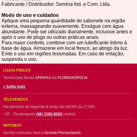
Fabricante / Distribuidor: Semina Ind. e Com. Ltda.
Modo de uso e cuidados
Aplique uma pequena quantidade do sabonete na região
externa, massageando suavemente. Enxágue com água
abundante. Pode ser utilizado diariamente, inclusive antes e
após o uso de plugs ou outras práticas anais.
Para maior conforto, combine com um lubrificante íntimo à
base de água. Armazene em local fresco, ao abrigo da luz.
Evite o uso em regiões lesionadas. Em caso de irritação,
suspenda o uso.
LOJAS FÍSICAS
Temos lojas físicas
APENAS
em
FLORIANÓPOLIS
.
» Saiba mais
TELEVENDAS
Atendimento de segunda à sexta das 08:00h às 17:00h.
› SC - Florianópolis
(48) 3389-8009
(matriz)
MOTOBOY
Serviço exclusivo para a
Grande Florianópolis.