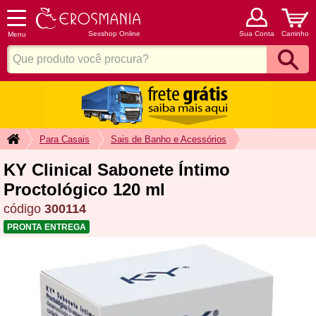
Sexshop Online
Sua Conta
Carrinho
Menu
Para Casais
Sais de Banho e Acessórios
KY Clinical Sabonete Íntimo
Proctológico 120 ml
código
300114
PRONTA ENTREGA