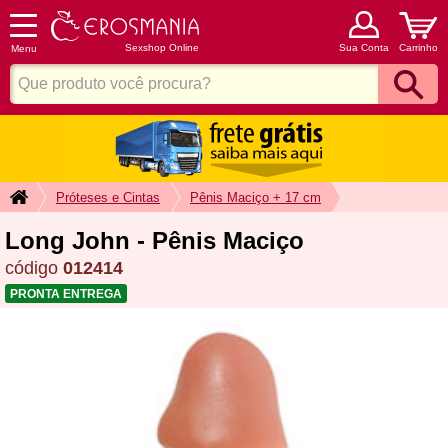
Sexshop Online
Sua Conta
Carrinho
Menu
Próteses e Cintas
Pênis Maciço + 17 cm
Long John - Pênis Maciço
código
012414
PRONTA ENTREGA