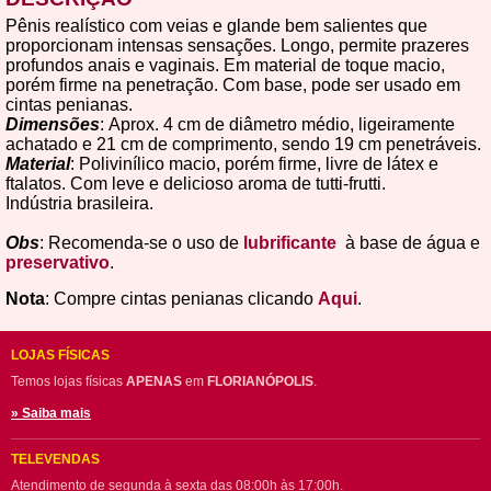
Pênis realístico com veias e glande bem salientes que
proporcionam intensas sensações. Longo, permite prazeres
profundos anais e vaginais. Em material de toque macio,
porém firme na penetração. Com base, pode ser usado em
cintas penianas.
Dimensões
: Aprox. 4 cm de diâmetro médio, ligeiramente
achatado e 21 cm de comprimento, sendo 19 cm penetráveis.
Material
: Polivinílico macio, porém firme, livre de látex e
ftalatos. Com leve e delicioso aroma de tutti-frutti.
Indústria brasileira.
Obs
: Recomenda-se o uso de
lubrificante
à base de água e
preservativo
.
Nota
: Compre cintas penianas clicando
Aqui
.
LOJAS FÍSICAS
Temos lojas físicas
APENAS
em
FLORIANÓPOLIS
.
» Saiba mais
TELEVENDAS
Atendimento de segunda à sexta das 08:00h às 17:00h.