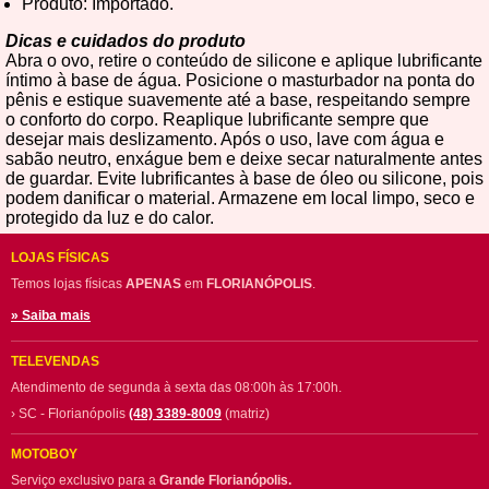
Produto: Importado.
Dicas e cuidados do produto
Abra o ovo, retire o conteúdo de silicone e aplique lubrificante
íntimo à base de água. Posicione o masturbador na ponta do
pênis e estique suavemente até a base, respeitando sempre
o conforto do corpo. Reaplique lubrificante sempre que
desejar mais deslizamento. Após o uso, lave com água e
sabão neutro, enxágue bem e deixe secar naturalmente antes
de guardar. Evite lubrificantes à base de óleo ou silicone, pois
podem danificar o material. Armazene em local limpo, seco e
protegido da luz e do calor.
LOJAS FÍSICAS
Temos lojas físicas
APENAS
em
FLORIANÓPOLIS
.
» Saiba mais
TELEVENDAS
Atendimento de segunda à sexta das 08:00h às 17:00h.
› SC - Florianópolis
(48) 3389-8009
(matriz)
MOTOBOY
Serviço exclusivo para a
Grande Florianópolis.