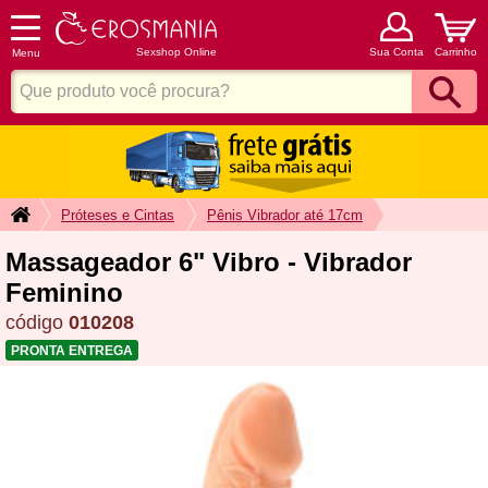
Sexshop Online
Sua Conta
Carrinho
Menu
Próteses e Cintas
Pênis Vibrador até 17cm
Massageador 6" Vibro - Vibrador
Feminino
código
010208
PRONTA ENTREGA