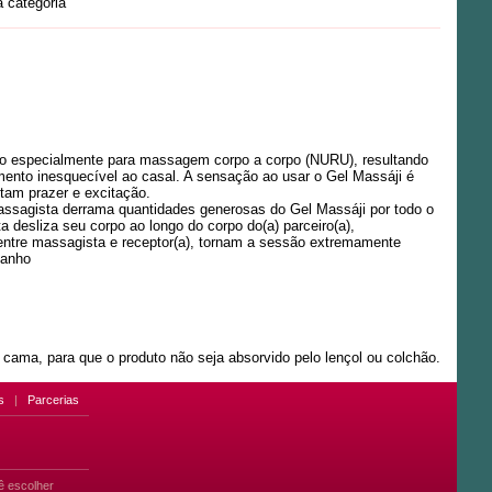
 categoria
vido especialmente para massagem corpo a corpo (NURU), resultando
ento inesquecível ao casal. A sensação ao usar o Gel Massáji é
ntam prazer e excitação.
assagista derrama quantidades generosas do Gel Massáji por todo o
 desliza seu corpo ao longo do corpo do(a) parceiro(a),
s entre massagista e receptor(a), tornam a sessão extremamente
banho
cama, para que o produto não seja absorvido pelo lençol ou colchão.
s
|
Parcerias
ê escolher