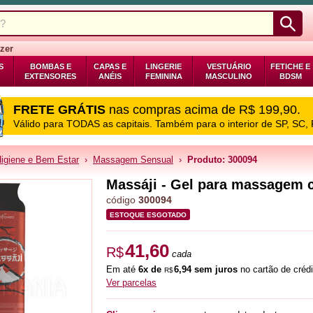
zer
S
BOMBAS E
CAPAS E
LINGERIE
VESTUÁRIO
FETICHE E
EXTENSORES
ANÉIS
FEMININA
MASCULINO
BDSM
FRETE GRÁTIS
nas compras acima de R$ 199,90.
Válido para TODAS as capitais. Também para o interior de SP, SC,
igiene e Bem Estar
›
Massagem Sensual
›
Produto: 300094
Massáji - Gel para massagem c
código
300094
ESTOQUE ESGOTADO
41,60
R$
cada
Em até
6x de
6,94 sem juros
no cartão de crédi
R$
Ver parcelas