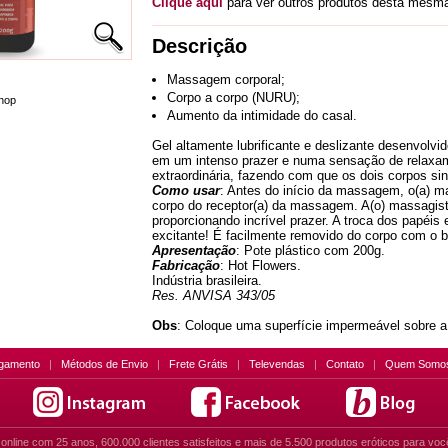
Clique aqui
para ver outros produtos desta mesma
Descrição
Massagem corporal;
Corpo a corpo (NURU);
hop
Aumento da intimidade do casal.
Gel altamente lubrificante e deslizante desenvol
em um intenso prazer e numa sensação de relaxam
extraordinária, fazendo com que os dois corpos si
Como usar
: Antes do início da massagem, o(a) m
corpo do receptor(a) da massagem. A(o) massagista
proporcionando incrível prazer. A troca dos papéi
excitante! É facilmente removido do corpo com o 
Apresentação
: Pote plástico com 200g.
Fabricação
: Hot Flowers.
Indústria brasileira.
Res. ANVISA 343/05
Obs
: Coloque uma superfície impermeável sobre a 
gamento
|
Métodos de Envio
|
Frete Grátis
|
Televendas
|
Contato
|
Quem Somo
online com 25 anos, 600.000 clientes satisfeitos e mais de 5.500 produtos eróticos para voc