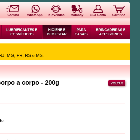
Contato
WhatsApp
Televendas
Motoboy
Sua Conta
Carrinho
LUBRIFICANTES E
HIGIENE E
PARA
BRINCADEIRAS E
COSMÉTICOS
BEM ESTAR
CASAIS
ACESSÓRIOS
 RJ, MG, PR, RS e MS.
orpo a corpo - 200g
VOLTAR
to.