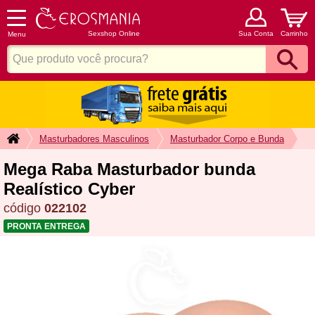
Sexshop Online
Sua Conta
Carrinho
Menu
Masturbadores Masculinos
Masturbador Corpo e Bunda
Mega Raba Masturbador bunda
Realístico Cyber
código
022102
PRONTA ENTREGA