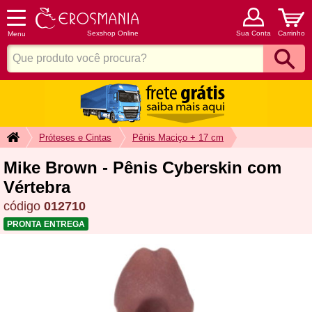
Sexshop Online
Sua Conta
Carrinho
Menu
Próteses e Cintas
Pênis Maciço + 17 cm
Mike Brown - Pênis Cyberskin com
Vértebra
código
012710
PRONTA ENTREGA