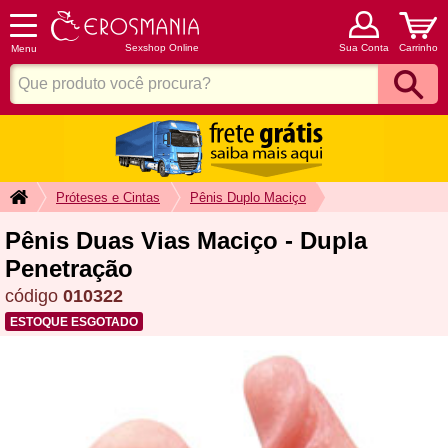
Sexshop Online
Sua Conta
Carrinho
Menu
Próteses e Cintas
Pênis Duplo Maciço
Pênis Duas Vias Maciço - Dupla
Penetração
código
010322
ESTOQUE ESGOTADO