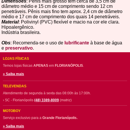
Dimensões
: Pênis mais grosso tem cerca de 3,5 cm de
diâmetro médio e 15 cm de comprimento sendo 12 cm
penetráveis. Pênis mais fino tem aprox. 2,4 cm de diâmetro
médio e 17 cm de comprimento dos quais 14 penetráveis.
Material
: Polivinyl (PVC) flexível e macio na cor ele clara.
Hipoalergênico.
Indústria brasileira.
Obs
: Recomenda-se o uso de
lubrificante
à base de água
e
preservativo
.
LOJAS FÍSICAS
Temos lojas físicas
APENAS
em
FLORIANÓPOLIS
.
» Saiba mais
TELEVENDAS
Atendimento de segunda à sexta das 08:00h às 17:00h.
› SC - Florianópolis
(48) 3389-8009
(matriz)
MOTOBOY
Serviço exclusivo para a
Grande Florianópolis.
» Saiba mais