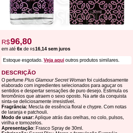
96,80
R$
em até
6x
de
16,14 sem juros
R$
Estoque esgotado.
Veja aqui
outros produtos similares.
DESCRIÇÃO
O perfume
Plus Glamour Secret Woman
foi cuidadosamente
elaborado com ingredientes selecionados para aguçar os
sentidos e despertar sensações de puro desejo. Estimula os
feromônios que atraem o sexo oposto. Na arte da conquista
sinta-se deliciosamente irresistível.
Fragrância:
Mescla de essência floral e chypre. Com notas
de laranja e patchouli.
Modo de usar:
Aplique atrás das orelhas, no colo, pulsos,
virilha e tornozelos.
Apresentação
: Frasco Spray de 30ml.