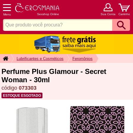
Sexshop Online
Sua Conta
Carrinho
Menu
Lubrificantes e Cosméticos
Feromônios
Perfume Plus Glamour - Secret
Woman - 30ml
código
073303
ESTOQUE ESGOTADO