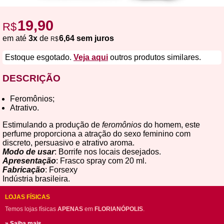
19,90
R$
em até
3x
de
6,64 sem juros
R$
Estoque esgotado.
Veja aqui
outros produtos similares.
DESCRIÇÃO
Feromônios;
Atrativo.
Estimulando a produção de
feromônios
do homem, este
perfume proporciona a atração do sexo feminino com
discreto, persuasivo e atrativo aroma.
Modo de usar
: Borrife nos locais desejados.
Apresentação
: Frasco spray com 20 ml.
Fabricação
: Forsexy
Indústria brasileira.
LOJAS FÍSICAS
Temos lojas físicas
APENAS
em
FLORIANÓPOLIS
.
» Saiba mais