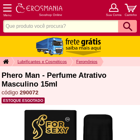
Sexshop Online
Sua Conta
Carrinho
Menu
Lubrificantes e Cosméticos
Feromônios
Phero Man - Perfume Atrativo
Masculino 15ml
código
290072
ESTOQUE ESGOTADO