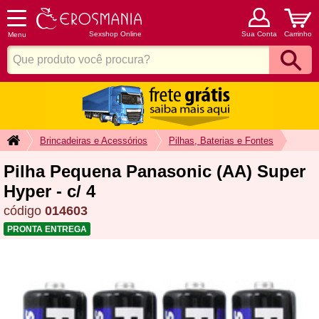
Sexshop Online
Sua Conta
Carrinho
Menu
Brincadeiras e Acessórios
Pilhas, Baterias e Fontes
Pilha Pequena Panasonic (AA) Super
Hyper - c/ 4
código
014603
PRONTA ENTREGA