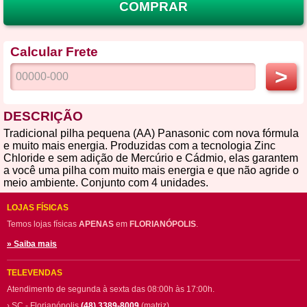
COMPRAR
Calcular Frete
>
DESCRIÇÃO
Tradicional pilha pequena (AA) Panasonic com nova fórmula
e muito mais energia. Produzidas com a tecnologia Zinc
Chloride e sem adição de Mercúrio e Cádmio, elas garantem
a você uma pilha com muito mais energia e que não agride o
meio ambiente. Conjunto com 4 unidades.
LOJAS FÍSICAS
Temos lojas físicas
APENAS
em
FLORIANÓPOLIS
.
» Saiba mais
TELEVENDAS
Atendimento de segunda à sexta das 08:00h às 17:00h.
› SC - Florianópolis
(48) 3389-8009
(matriz)