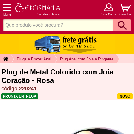
Sexshop Online
Sua Conta
Carrinho
Menu
Plugs e Prazer Anal
Plug Anal com Joia e Pingente
Plug de Metal Colorido com Joia
Coração - Rosa
código
220241
PRONTA ENTREGA
NOVO