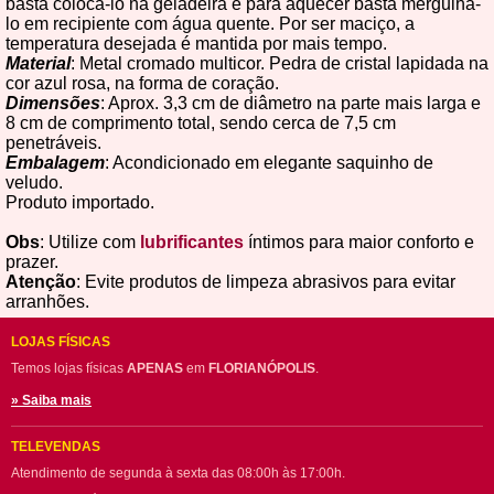
basta colocá-lo na geladeira e para aquecer basta mergulhá-
lo em recipiente com água quente. Por ser maciço, a
temperatura desejada é mantida por mais tempo.
Material
: Metal cromado multicor. Pedra de cristal lapidada na
cor azul rosa, na forma de coração.
Dimensões
: Aprox. 3,3 cm de diâmetro na parte mais larga e
8 cm de comprimento total, sendo cerca de 7,5 cm
penetráveis.
Embalagem
: Acondicionado em elegante saquinho de
veludo.
Produto importado.
Obs
: Utilize com
lubrificantes
íntimos para maior conforto e
prazer.
Atenção
: Evite produtos de limpeza abrasivos para evitar
arranhões.
LOJAS FÍSICAS
Temos lojas físicas
APENAS
em
FLORIANÓPOLIS
.
» Saiba mais
TELEVENDAS
Atendimento de segunda à sexta das 08:00h às 17:00h.