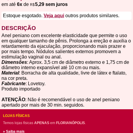
em até
6x
de
5,29 sem juros
R$
Estoque esgotado.
Veja aqui
outros produtos similares.
DESCRIÇÃO
Anel peniano com excelente elasticidade que permite o uso
em qualquer tamanho de pênis. Prolonga a ereção e auxilia o
retardamento da ejaculação, proporcionando mais prazer e
por mais tempo. Nódulos salientes externos promovem a
estimulação vaginal ou anal.
Dimensões
: Aprox. 3,5 cm de diâmetro externo e 1,75 cm de
diâmetro interno expansível até 10 cm ou mais.
Material
: Borracha de alta qualidade, livre de látex e ftalato,
na cor preta.
Fabricante
: Lovetoy.
Produto importado
ATENÇÃO
: Não é recomendável o uso de anel peniano
apertado por mais de 30 min. seguidos.
LOJAS FÍSICAS
Temos lojas físicas
APENAS
em
FLORIANÓPOLIS
.
» Saiba mais