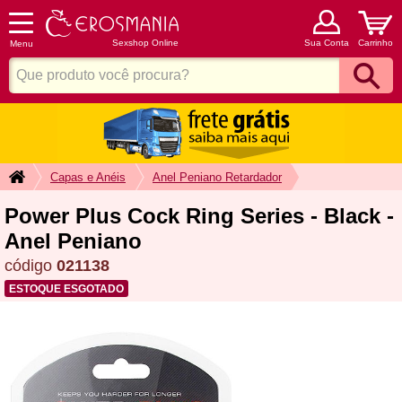
Sexshop Online
Sua Conta
Carrinho
Menu
Capas e Anéis
Anel Peniano Retardador
Power Plus Cock Ring Series - Black -
Anel Peniano
código
021138
ESTOQUE ESGOTADO