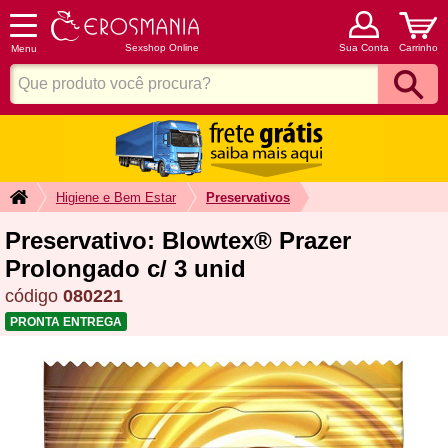
Sexshop Online
Sua Conta
Carrinho
Menu
Higiene e Bem Estar
Preservativos
Preservativo: Blowtex® Prazer
Prolongado c/ 3 unid
código
080221
PRONTA ENTREGA