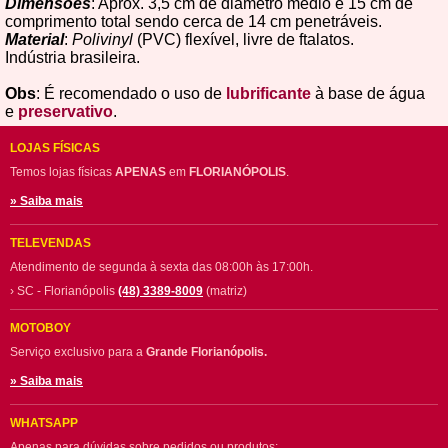
Dimensões
: Aprox. 3,5 cm de diâmetro médio e 15 cm de
comprimento total sendo cerca de 14 cm penetráveis.
Material
:
Polivinyl
(PVC) flexível, livre de ftalatos.
Indústria brasileira.
Obs
: É recomendado o uso de
lubrificante
à base de água
e
preservativo
.
LOJAS FÍSICAS
Temos lojas físicas
APENAS
em
FLORIANÓPOLIS
.
» Saiba mais
TELEVENDAS
Atendimento de segunda à sexta das 08:00h às 17:00h.
› SC - Florianópolis
(48) 3389-8009
(matriz)
MOTOBOY
Serviço exclusivo para a
Grande Florianópolis.
» Saiba mais
WHATSAPP
Apenas para dúvidas sobre pedidos ou produtos: