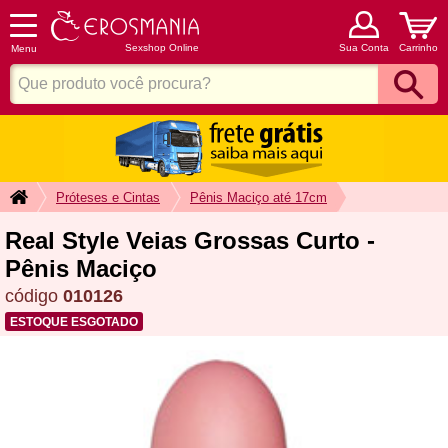
Sexshop Online
Sua Conta
Carrinho
Menu
Próteses e Cintas
Pênis Maciço até 17cm
Real Style Veias Grossas Curto -
Pênis Maciço
código
010126
ESTOQUE ESGOTADO