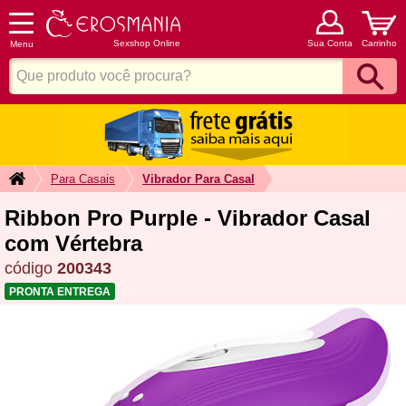
Sexshop Online
Sua Conta
Carrinho
Menu
Para Casais
Vibrador Para Casal
Ribbon Pro Purple - Vibrador Casal
com Vértebra
código
200343
PRONTA ENTREGA