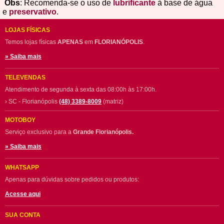
Obs
: Recomenda-se o uso de
lubrificante
à base de água
e
preservativo
.
LOJAS FÍSICAS
Temos lojas físicas
APENAS
em
FLORIANÓPOLIS
.
» Saiba mais
TELEVENDAS
Atendimento de segunda à sexta das 08:00h às 17:00h.
› SC - Florianópolis
(48) 3389-8009
(matriz)
MOTOBOY
Serviço exclusivo para a
Grande Florianópolis.
» Saiba mais
WHATSAPP
Apenas para dúvidas sobre pedidos ou produtos:
Acesse aqui
SUA CONTA