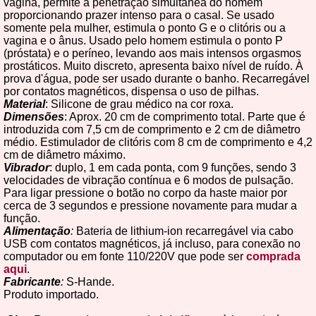
vagina, permite a penetração simultânea do homem
proporcionando prazer intenso para o casal. Se usado
somente pela mulher, estimula o ponto G e o clitóris ou a
vagina e o ânus. Usado pelo homem estimula o ponto P
(próstata) e o períneo, levando aos mais intensos orgasmos
prostáticos. Muito discreto, apresenta baixo nível de ruído. À
prova d'água, pode ser usado durante o banho. Recarregável
por contatos magnéticos, dispensa o uso de pilhas.
Material
: Silicone de grau médico na cor roxa.
Dimensões
: Aprox. 20 cm de comprimento total. Parte que é
introduzida com 7,5 cm de comprimento e 2 cm de diâmetro
médio. Estimulador de clitóris com 8 cm de comprimento e 4,2
cm de diâmetro máximo.
Vibrador
: duplo, 1 em cada ponta, com 9 funções, sendo 3
velocidades de vibração contínua e 6 modos de pulsação.
Para ligar pressione o botão no corpo da haste maior por
cerca de 3 segundos e pressione novamente para mudar a
função.
Alimentação
:
Bateria de lithium-ion recarregável via cabo
USB com contatos magnéticos, já incluso, para conexão no
computador ou em fonte 110/220V que pode ser
comprada
aqui
.
Fabricante
:
S-Hande.
Produto importado.