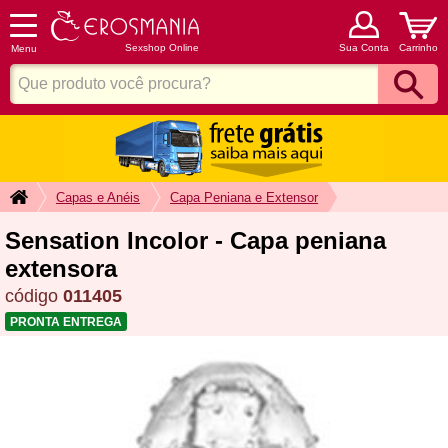
Sexshop Online
Sua Conta
Carrinho
Menu
Capas e Anéis
Capa Peniana e Extensor
Sensation Incolor - Capa peniana
extensora
código
011405
PRONTA ENTREGA