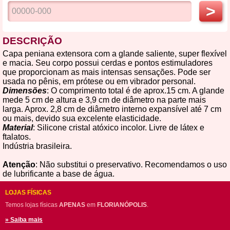
>
DESCRIÇÃO
Capa peniana extensora com a glande saliente, super flexível
e macia. Seu corpo possui cerdas e pontos estimuladores
que proporcionam as mais intensas sensações. Pode ser
usada no pênis, em prótese ou em vibrador personal.
Dimensões
: O comprimento total é de aprox.15 cm. A glande
mede 5 cm de altura e 3,9 cm de diâmetro na parte mais
larga. Aprox. 2,8 cm de diâmetro interno expansível até 7 cm
ou mais, devido sua excelente elasticidade.
Material
: Silicone cristal atóxico incolor. Livre de látex e
ftalatos.
Indústria brasileira.
Atenção
: Não substitui o preservativo. Recomendamos o uso
de lubrificante a base de água.
LOJAS FÍSICAS
Temos lojas físicas
APENAS
em
FLORIANÓPOLIS
.
» Saiba mais