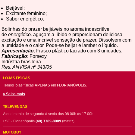
Beijável;
Excitante feminino;
Sabor energético.
Bolinhas do prazer beijáveis no aroma indescritível
de
energético,
aguçam a libido e proporcionam deliciosa
excitação e uma incrível sensação de prazer. Dissolvem com
a umidade e o calor. Pode-se beijar e lamber o líquido.
Apresentação
: Frasco plástico lacrado com 3 unidades.
Fabricação
: Forsexy
Indústria brasileira.
Res. ANVISA nº 343/05
LOJAS FÍSICAS
Temos lojas físicas
APENAS
em
FLORIANÓPOLIS
.
» Saiba mais
TELEVENDAS
Atendimento de segunda à sexta das 08:00h às 17:00h.
› SC - Florianópolis
(48) 3389-8009
(matriz)
MOTOBOY