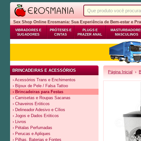
Sex Shop Online Erosmania: Sua Experiência de Bem-estar e Pra
VIBRADORES E
PRÓTESES E
PLUGS E
MASTURBADORE
SUGADORES
CINTAS
PRAZER ANAL
MASCULINOS
BRINCADEIRAS E ACESSÓRIOS
Página Inicial
›
B
› Acessórios Trans e Enchimentos
› Bijoux de Pele / Falsa Tattoo
› Brincadeiras para Festas
› Camisetas e Roupas Sacanas
› Chaveiros Eróticos
› Delineador Adesivo e Cílios
› Jogos e Dados Eróticos
› Livros
› Pétalas Perfumadas
› Perucas e Apliques
› Pilhas, Baterias e Fontes