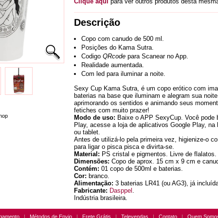
Clique aqui
para ver outros produtos desta mesma
Descrição
Copo com canudo de 500 ml.
Posições do Kama Sutra.
Codigo
QRcode
para Scanear no App.
Realidade aumentada.
Com led para iluminar a noite.
Sexy Cup Kama Sutra, é um copo erótico com im
baterias na base que iluminam e alegram sua noite
aprimorando os sentidos e animando seus momento
fetiches com muito prazer!
hop
Modo de uso:
Baixe o APP SexyCup. Você pode ba
Play, acesse a loja de aplicativos Google Play, na
ou tablet.
Antes de utilizá-lo pela primeira vez, higienize-o
para ligar o pisca pisca e divirta-se.
Material:
PS cristal e pigmentos. Livre de flalatos.
Dimensões:
Copo de aprox. 15 cm x 9 cm e canu
Contém:
01 copo de 500ml e baterias.
Cor:
branco.
Alimentação:
3 baterias LR41 (ou AG3), já incluí
Fabricante:
Dasppel
.
Indústria brasileira.
gamento
|
Métodos de Envio
|
Frete Grátis
|
Televendas
|
Contato
|
Quem Somo