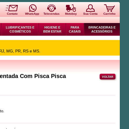
Contato
WhatsApp
Televendas
Motoboy
Sua Conta
Carrinho
LUBRIFICANTES E
HIGIENE E
PARA
BRINCADEIRAS E
COSMÉTICOS
BEM ESTAR
CASAIS
ACESSÓRIOS
 RJ, MG, PR, RS e MS.
entada Com Pisca Pisca
VOLTAR
to.