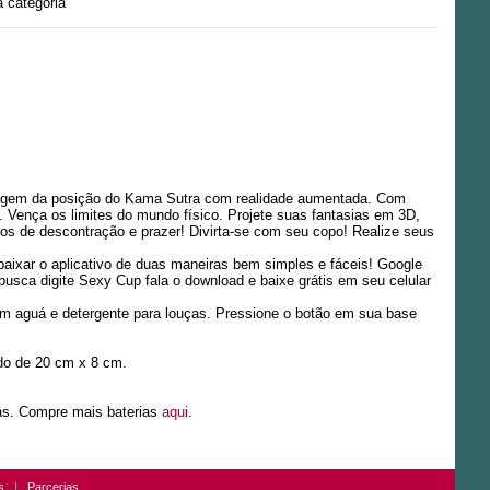
 categoria
agem da posição do Kama Sutra com realidade aumentada. Com
. Vença os limites do mundo físico. Projete suas fantasias em 3D,
s de descontração e prazer! Divirta-se com seu copo! Realize seus
ixar o aplicativo de duas maneiras bem simples e fáceis! Google
 busca digite Sexy Cup fala o download e baixe grátis em seu celular
 com aguá e detergente para louças. Pressione o botão em sua base
do de 20 cm x 8 cm.
das. Compre mais baterias
aqui
.
s
|
Parcerias