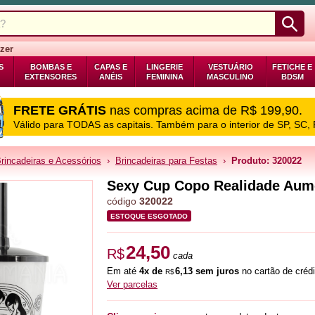
zer
S
BOMBAS E
CAPAS E
LINGERIE
VESTUÁRIO
FETICHE E
EXTENSORES
ANÉIS
FEMININA
MASCULINO
BDSM
FRETE GRÁTIS
nas compras acima de R$ 199,90.
Válido para TODAS as capitais. Também para o interior de SP, SC,
rincadeiras e Acessórios
›
Brincadeiras para Festas
›
Produto: 320022
Sexy Cup Copo Realidade Aum
código
320022
ESTOQUE ESGOTADO
24,50
R$
cada
Em até
4x de
6,13 sem juros
no cartão de crédi
R$
Ver parcelas