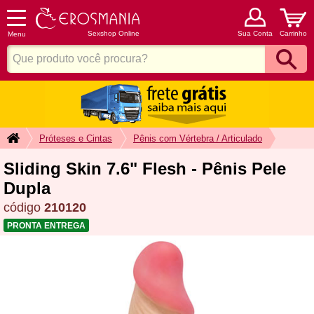
Sexshop Online
Sua Conta
Carrinho
Menu
Próteses e Cintas
Pênis com Vértebra / Articulado
Sliding Skin 7.6" Flesh - Pênis Pele
Dupla
código
210120
PRONTA ENTREGA