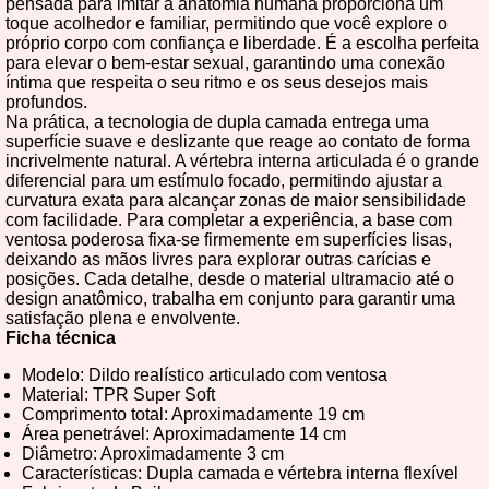
pensada para imitar a anatomia humana proporciona um
toque acolhedor e familiar, permitindo que você explore o
próprio corpo com confiança e liberdade. É a escolha perfeita
para elevar o bem-estar sexual, garantindo uma conexão
íntima que respeita o seu ritmo e os seus desejos mais
profundos.
Na prática, a tecnologia de dupla camada entrega uma
superfície suave e deslizante que reage ao contato de forma
incrivelmente natural. A vértebra interna articulada é o grande
diferencial para um estímulo focado, permitindo ajustar a
curvatura exata para alcançar zonas de maior sensibilidade
com facilidade. Para completar a experiência, a base com
ventosa poderosa fixa-se firmemente em superfícies lisas,
deixando as mãos livres para explorar outras carícias e
posições. Cada detalhe, desde o material ultramacio até o
design anatômico, trabalha em conjunto para garantir uma
satisfação plena e envolvente.
Ficha técnica
Modelo: Dildo realístico articulado com ventosa
Material: TPR Super Soft
Comprimento total: Aproximadamente 19 cm
Área penetrável: Aproximadamente 14 cm
Diâmetro: Aproximadamente 3 cm
Características: Dupla camada e vértebra interna flexível