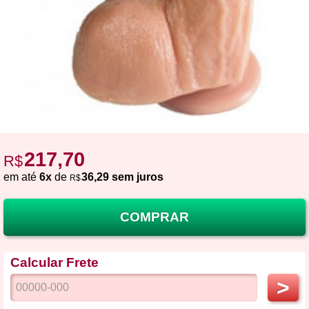
217,70
R$
em até
6x
de
36,29 sem juros
R$
COMPRAR
Calcular Frete
>