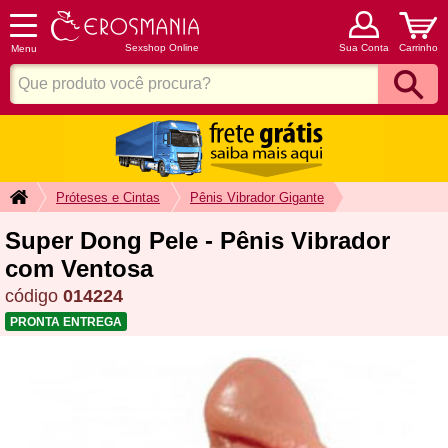
Sexshop Online
Sua Conta
Carrinho
Menu
Próteses e Cintas
Pênis Vibrador Gigante
Super Dong Pele - Pênis Vibrador
com Ventosa
código
014224
PRONTA ENTREGA