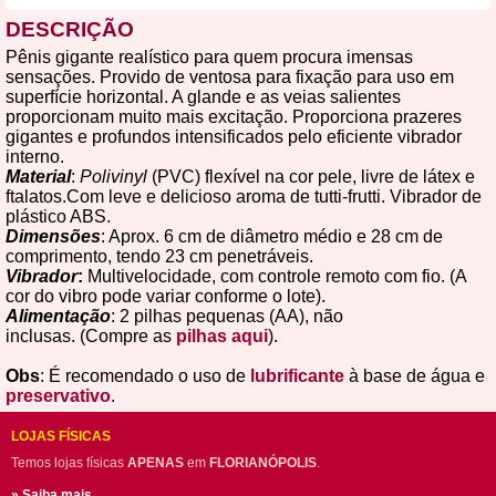
DESCRIÇÃO
Pênis gigante realístico para quem procura imensas
sensações. Provido de ventosa para fixação para uso em
superfície horizontal. A glande e as veias salientes
proporcionam muito mais excitação. Proporciona prazeres
gigantes e profundos intensificados pelo eficiente vibrador
interno.
Material
:
Polivinyl
(PVC) flexível na cor pele, livre de látex e
ftalatos.Com leve e delicioso aroma de tutti-frutti. Vibrador de
plástico ABS.
Dimensões
: Aprox. 6 cm de diâmetro médio e 28 cm de
comprimento, tendo 23 cm penetráveis.
Vibrador
:
Multivelocidade, com controle remoto com fio. (A
cor do vibro pode variar conforme o lote).
Alimentação
: 2 pilhas pequenas (AA), não
inclusas. (Compre as
pilhas aqui
).
Obs
: É recomendado o uso de
lubrificante
à base de água e
preservativo
.
LOJAS FÍSICAS
Temos lojas físicas
APENAS
em
FLORIANÓPOLIS
.
» Saiba mais