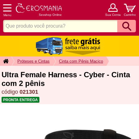
Sexshop Online
Sua Conta
Carrinho
Menu
Próteses e Cintas
Cinta com Pênis Maciço
Ultra Female Harness - Cyber - Cinta
com 2 pênis
código
021301
PRONTA ENTREGA