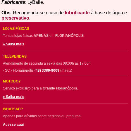
Fabricante
: LyBaile.
Obs
: Recomenda-se o uso de
lubrificante
à base de água e
preservativo
.
LOJAS FÍSICAS
Temos lojas físicas
APENAS
em
FLORIANÓPOLIS
.
» Saiba mais
TELEVENDAS
Atendimento de segunda à sexta das 08:00h às 17:00h.
› SC - Florianópolis
(48) 3389-8009
(matriz)
MOTOBOY
Serviço exclusivo para a
Grande Florianópolis.
» Saiba mais
WHATSAPP
Apenas para dúvidas sobre pedidos ou produtos:
Acesse aqui