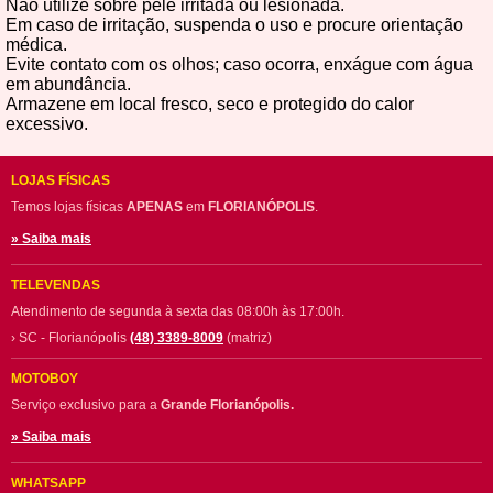
Não utilize sobre pele irritada ou lesionada.
Em caso de irritação, suspenda o uso e procure orientação
médica.
Evite contato com os olhos; caso ocorra, enxágue com água
em abundância.
Armazene em local fresco, seco e protegido do calor
excessivo.
LOJAS FÍSICAS
Temos lojas físicas
APENAS
em
FLORIANÓPOLIS
.
» Saiba mais
TELEVENDAS
Atendimento de segunda à sexta das 08:00h às 17:00h.
› SC - Florianópolis
(48) 3389-8009
(matriz)
MOTOBOY
Serviço exclusivo para a
Grande Florianópolis.
» Saiba mais
WHATSAPP