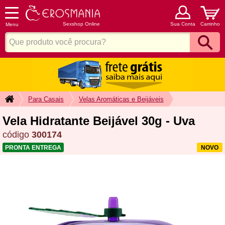
Sexshop Online
Sua Conta
Carrinho
Menu
Para Casais
Velas Aromáticas e Beijáveis
Vela Hidratante Beijável 30g - Uva
código
300174
PRONTA ENTREGA
NOVO