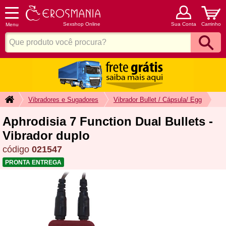
Sexshop Online
Sua Conta
Carrinho
Menu
Vibradores e Sugadores
Vibrador Bullet / Cápsula/ Egg
Aphrodisia 7 Function Dual Bullets -
Vibrador duplo
código
021547
PRONTA ENTREGA